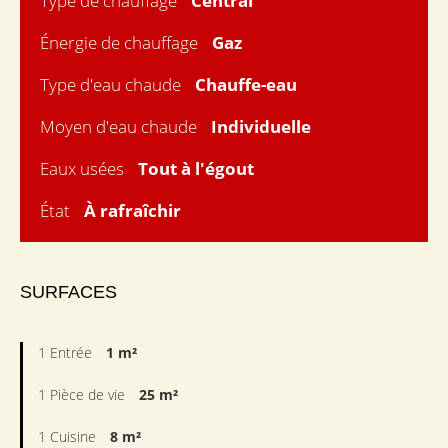
Type de chauffage
Central
Énergie de chauffage
Gaz
Type d'eau chaude
Chauffe-eau
Moyen d'eau chaude
Individuelle
Eaux usées
Tout à l'égout
État
À rafraîchir
SURFACES
1 Entrée
1 m²
1 Pièce de vie
25 m²
1 Cuisine
8 m²