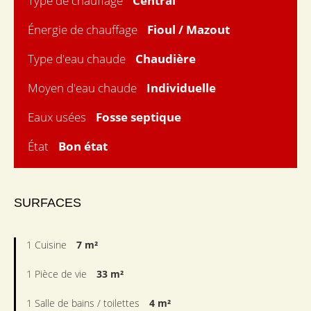
Type de chauffage
Central
Énergie de chauffage
Fioul / Mazout
Type d'eau chaude
Chaudière
Moyen d'eau chaude
Individuelle
Eaux usées
Fosse septique
État
Bon état
SURFACES
1 Cuisine
7 m²
1 Pièce de vie
33 m²
1 Salle de bains / toilettes
4 m²