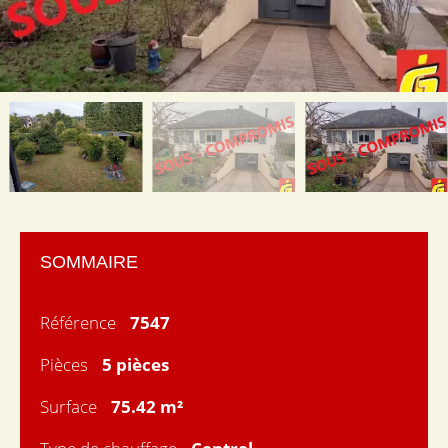
SOMMAIRE
Référence
7547
Pièces
5 pièces
Surface
75.42 m²