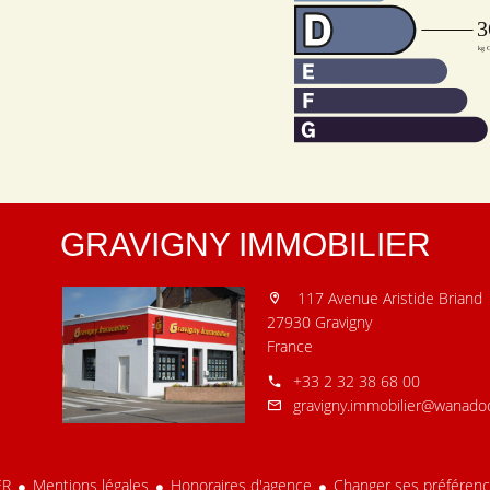
GRAVIGNY IMMOBILIER
117 Avenue Aristide Briand
27930 Gravigny
France
+33 2 32 38 68 00
gravigny.immobilier@wanadoo
ER
Mentions légales
Honoraires d'agence
Changer ses préférenc