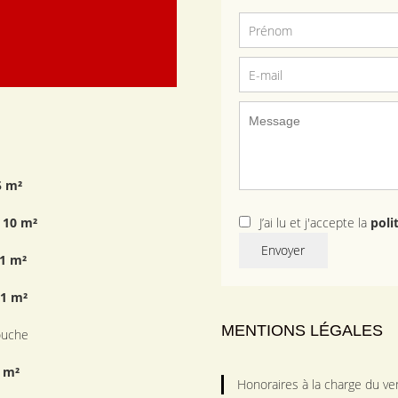
5 m²
10 m²
J’ai lu et j'accepte la
poli
Envoyer
1 m²
1 m²
MENTIONS LÉGALES
ouche
 m²
Honoraires à la charge du v