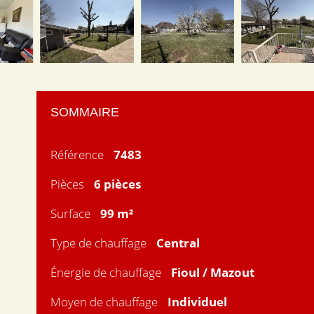
SOMMAIRE
Référence
7483
Pièces
6 pièces
Surface
99 m²
Type de chauffage
Central
Énergie de chauffage
Fioul / Mazout
Moyen de chauffage
Individuel